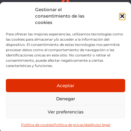
Gestionar el
consentimiento de las
cookies
Para ofrecer las mejores experiencias, utilizamos tecnologías como
SERVICIOS
EQUIPO
las cookies para almacenar y/o acceder a la información del
dispositivo. El consentimiento de estas tecnologías nos permitirá
NOTICIAS
CONTACTO
procesar datos como el comportamiento de navegación o las
identificaciones únicas en este sitio. No consentir o retirar el
INTRANET
consentimiento, puede afectar negativamente a ciertas
características y funciones.
Aceptar
Denegar
AVISO LEGAL
POLÍTICA DE PRIVACIDAD
Ver preferencias
POLÍTICA DE COOKIES
CANAL ÉTICO
MAPA DEL SITIO
Política de cookies
Política de privacidad
Aviso legal
Antonio Rosado Economistas. 2024©