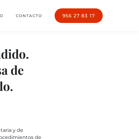
956 27 83 17
PO
CONTACTO
adido.
sa de
do.
taria y de
procedimientos de